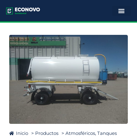
Inicio
> Productos
>
Atmosféricos
,
Tanques