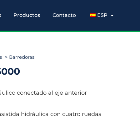
s
Productos
Contacto
ESP
s
>
Barredoras
5000
áulico conectado al eje anterior
asistida hidráulica con cuatro ruedas