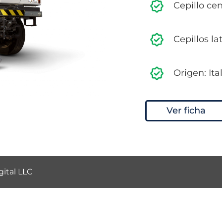
Cepillo ce
Cepillos l
Origen: Ita
Ver ficha
ital LLC